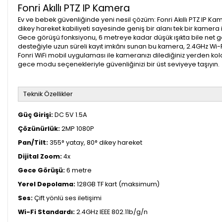
Fonri Akıllı PTZ IP Kamera
Ev ve bebek güvenliğinde yeni nesil çözüm: Fonri Akıllı PTZ IP Kame
dikey hareket kabiliyeti sayesinde geniş bir alanı tek bir kamera i
Gece görüşü fonksiyonu, 6 metreye kadar düşük ışıkta bile net görü
desteğiyle uzun süreli kayıt imkânı sunan bu kamera, 2.4GHz Wi-F
Fonri WiFi mobil uygulaması ile kameranızı dilediğiniz yerden kolayc
gece modu seçenekleriyle güvenliğinizi bir üst seviyeye taşıyın.
Teknik Özellikler
Güç Girişi:
DC 5V 1.5A
Çözünürlük:
2MP 1080P
Pan/Tilt:
355° yatay, 80° dikey hareket
Dijital Zoom:
4x
Gece Görüşü:
6 metre
Yerel Depolama:
128GB TF kart (maksimum)
Ses:
Çift yönlü ses iletişimi
Wi-Fi Standardı:
2.4GHz IEEE 802.11b/g/n