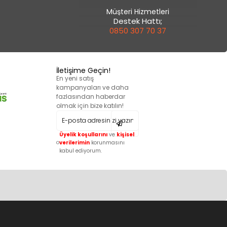
Müşteri Hizmetleri
Destek Hattı;
0850 307 70 37
İletişime Geçin!
En yeni satış
kampanyaları ve daha
fazlasından haberdar
olmak için bize katılın!
Üyelik koşullarını
ve
kişisel
verilerimin
korunmasını
kabul ediyorum.