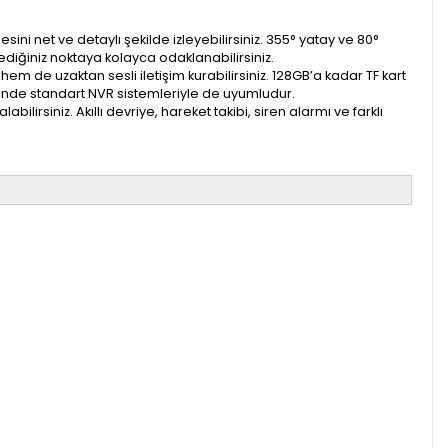
ini net ve detaylı şekilde izleyebilirsiniz. 355° yatay ve 80°
lediğiniz noktaya kolayca odaklanabilirsiniz.
em de uzaktan sesli iletişim kurabilirsiniz. 128GB’a kadar TF kart
esinde standart NVR sistemleriyle de uyumludur.
lirsiniz. Akıllı devriye, hareket takibi, siren alarmı ve farklı