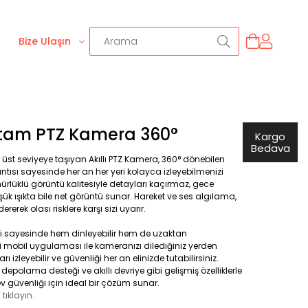
Bize Ulaşın
Ortam PTZ Kamera 360°
Kargo
Bedava
r üst seviyeye taşıyan Akıllı PTZ Kamera, 360° dönebilen
ntısı sayesinde her an her yeri kolayca izleyebilmenizi
ürlüklü görüntü kalitesiyle detayları kaçırmaz, gece
şük ışıkta bile net görüntü sunar. Hareket ve ses algılama,
erek olası risklere karşı sizi uyarır.
şimi sayesinde hem dinleyebilir hem de uzaktan
ri mobil uygulaması ile kameranızı dilediğiniz yerden
ları izleyebilir ve güvenliği her an elinizde tutabilirsiniz.
depolama desteği ve akıllı devriye gibi gelişmiş özelliklerle
güvenliği için ideal bir çözüm sunar.
n
tıklayın.