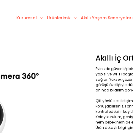
Kurumsal
Ürünlerimiz
Akıllı Yaşam Senaryoları
Akıllı İç 
Evinizde güvenliği bi
yapısı ve Wi-Fi bağla
sağlar. Yüksek çözün
görüşü özelliğiyle dü
anında bildirim gönder
Çift yönlü ses ileti
konuşabilirsiniz. Fon
kontrol edebilir, kayıt
Kolay kurulum, geniş 
hem bebek hem de ev 
Ürün detaylı bilgi içi