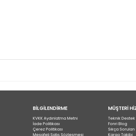
BİLGİLENDİRME
MÜŞTERİ Hİ
KVKK Aydınlatma Metni
Teknik Destek
İade Politikası
Fonri Blog
Çerez Politikası
Sıkça Sorulan 
Mesafeli Satış Sözleşmesi
Kargo Takibi