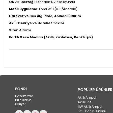
ONVIF Desteği:
Standart NVR ile uyumlu
Mobil Uygulama:
Fonri WiFi (iOS/Android)
Hareket ve Ses Algılama, Anında Bildirim
Akıllı Devriye ve Hareket Takibi
Siren Alarmı
Farklı Gece Modları (Akıllı, Kızılötesi, Renkli Işık)
FONRİ
POPÜLER ÜRÜNLER
Hakkımızda
Akıllı Ampul
Bize Ulaşın
Akıllı Priz
Kariyer
11W Akıllı Ampul
SOS Panik Butonu