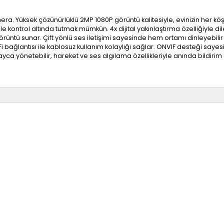
ra. Yüksek çözünürlüklü 2MP 1080P görüntü kalitesiyle, evinizin her köşes
le kontrol altında tutmak mümkün. 4x dijital yakınlaştırma özelliğiyle di
ntü sunar. Çift yönlü ses iletişimi sayesinde hem ortamı dinleyebilir h
i bağlantısı ile kablosuz kullanım kolaylığı sağlar. ONVIF desteği say
a yönetebilir, hareket ve ses algılama özellikleriyle anında bildirim alabi