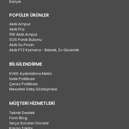
Kariyer
POPÜLER ÜRÜNLER
Akıllı Ampul
Akıllı Priz
11W Akıllı Ampul
SOS Panik Butonu
Akıllı Su Pınarı
Akıllı PTZ Kamera - Bebek, Ev Güvenlik
BİLGİLENDİRME
KVKK Aydınlatma Metni
İade Politikası
Çerez Politikası
Mesafeli Satış Sözleşmesi
MÜŞTERİ HİZMETLERİ
Teknik Destek
Fonri Blog
Sıkça Sorulan Sorular
Kargo Takibi