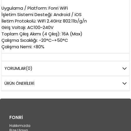
Uygulama / Platform: Fonri WiFi
İşletim Sistemi Desteği: Android / iOS
İletim Protokolü: WiFi 2.4GHz 802.11b/g/n
Giriş Voltajı: AC100~240V
Toplam Çıkış Akımı (4 Çıkış): 16A (Max)
Çalışma Sıcaklığı: -20°C~+50°C
Çalışma Nemi: <80%
YORUMLAR
(0)
ÜRÜN ÖNERILERI
FONRİ
Hakkımızda
Bize Ulaşın