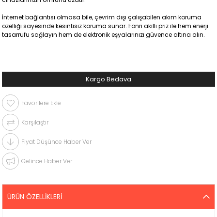
İnternet bağlantısı olmasa bile, çevrim dışı çalışabilen akım koruma
özelliği sayesinde kesintisiz koruma sunar. Fonri akıllı priz ile hem enerji
tasarrufu sağlayın hem de elektronik eşyalarınızı güvence altına alın.
Kargo Bedava
Favorilere Ekle
Karşılaştır
Fiyat Düşünce Haber Ver
Gelince Haber Ver
ÜRÜN ÖZELLIKLERI