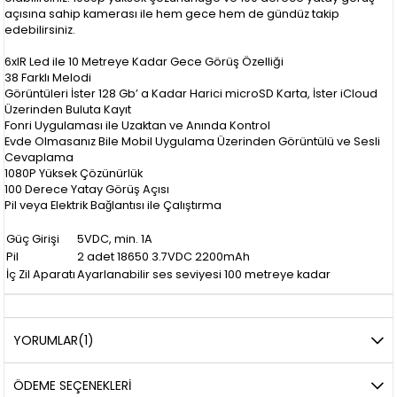
açısına sahip kamerası ile hem gece hem de gündüz takip
edebilirsiniz.
6xIR Led ile 10 Metreye Kadar Gece Görüş Özelliği
38 Farklı Melodi
Görüntüleri İster 128 Gb’ a Kadar Harici microSD Karta, İster iCloud
Üzerinden Buluta Kayıt
Fonri Uygulaması ile Uzaktan ve Anında Kontrol
Evde Olmasanız Bile Mobil Uygulama Üzerinden Görüntülü ve Sesli
Cevaplama
1080P Yüksek Çözünürlük
100 Derece Yatay Görüş Açısı
Pil veya Elektrik Bağlantısı ile Çalıştırma
Güç Girişi
5VDC, min. 1A
Pil
2 adet 18650 3.7VDC 2200mAh
İç Zil Aparatı
Ayarlanabilir ses seviyesi 100 metreye kadar
YORUMLAR
(1)
ÖDEME SEÇENEKLERI