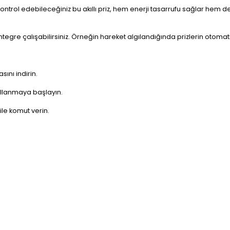
den kontrol edebileceğiniz bu akıllı priz, hem enerji tasarrufu sağlar he
entegre çalışabilirsiniz. Örneğin hareket algılandığında prizlerin oto
ını indirin.
kullanmaya başlayın.
ile komut verin.