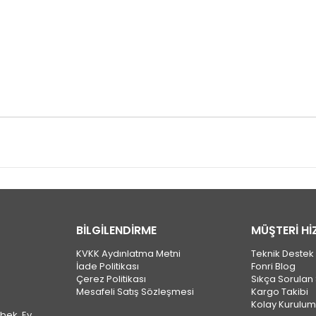
BİLGİLENDİRME
MÜŞTERİ Hİ
KVKK Aydınlatma Metni
Teknik Destek
İade Politikası
Fonri Blog
Çerez Politikası
Sıkça Sorulan 
Mesafeli Satış Sözleşmesi
Kargo Takibi
Kolay Kurulum
ebek, Ev