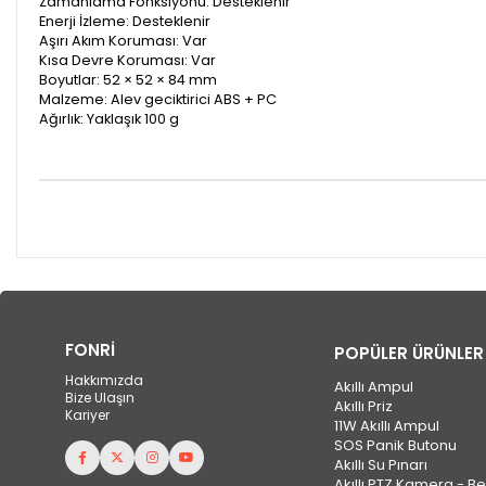
Zamanlama Fonksiyonu: Desteklenir
Enerji İzleme: Desteklenir
Aşırı Akım Koruması: Var
Kısa Devre Koruması: Var
Boyutlar: 52 × 52 × 84 mm
Malzeme: Alev geciktirici ABS + PC
Ağırlık: Yaklaşık 100 g
FONRİ
POPÜLER ÜRÜNLER
Hakkımızda
Akıllı Ampul
Bize Ulaşın
Akıllı Priz
Kariyer
11W Akıllı Ampul
SOS Panik Butonu
Akıllı Su Pınarı
Akıllı PTZ Kamera - B