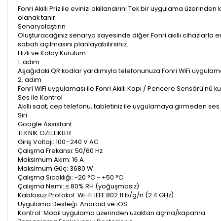
Fonri Akıllı Priz ile evinizi akıllandırın! Tek bir uygulama üzerin
olanak tanır.
Senaryolaştırın
Oluşturacağınız senaryo sayesinde diğer Fonri akıllı cihazlarla 
sabah açılmasını planlayabilirsiniz.
Hızlı ve Kolay Kurulum
1. adım
Aşağıdaki QR kodlar yardımıyla telefonunuza Fonri WiFi uygulamas
2. adım
Fonri WiFi uygulaması ile Fonri Akıllı Kapı / Pencere Sensörü'nü 
Ses ile Kontrol
Akıllı saat, cep telefonu, tabletiniz ile uygulamaya girmeden ses 
Siri
Google Assistant
TEKNİK ÖZELLİKLER
Giriş Voltajı: 100–240 V AC
Çalışma Frekansı: 50/60 Hz
Maksimum Akım: 16 A
Maksimum Güç: 3680 W
Çalışma Sıcaklığı: -20 °C ~ +50 °C
Çalışma Nemi: ≤ 80% RH (yoğuşmasız)
Kablosuz Protokol: Wi-Fi IEEE 802.11 b/g/n (2.4 GHz)
Uygulama Desteği: Android ve iOS
Kontrol: Mobil uygulama üzerinden uzaktan açma/kapama