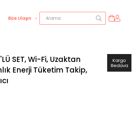
Bize Ulaşın
 4'LÜ SET, Wi-Fi, Uzaktan
Kargo
Bedava
nlık Enerji Tüketim Takip,
cı