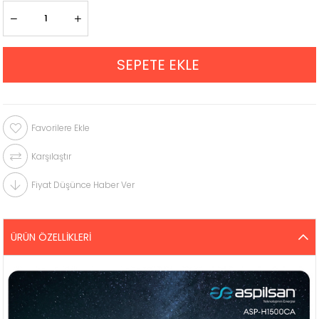
Favorilere Ekle
Karşılaştır
Fiyat Düşünce Haber Ver
ÜRÜN ÖZELLIKLERI