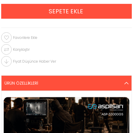
Favorilere Ekle
Karşılaştır
Fiyat Düşünce Haber Ver
ÜRÜN ÖZELLIKLERI