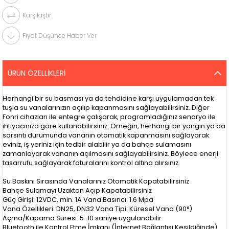
Karşılaştır
Fiyat Düşünce Haber Ver
ÜRÜN ÖZELLIKLERI
Herhangi bir su basması ya da tehdidine karşı uygulamadan tek
tuşla su vanalarınızın açılıp kapanmasını sağlayabilirsiniz. Diğer
Fonri cihazları ile entegre çalışarak, programladığınız senaryo ile
ihtiyacınıza göre kullanabilirsiniz. Örneğin, herhangi bir yangın ya da
sarsıntı durumunda vananın otomatik kapanmasını sağlayarak
eviniz, iş yeriniz için tedbir alabilir ya da bahçe sulamasını
zamanlayarak vananın açılmasını sağlayabilirsiniz. Böylece enerji
tasarrufu sağlayarak faturalarını kontrol altına alırsınız.
Su Baskını Sırasında Vanalarınız Otomatik Kapatabilirsiniz
Bahçe Sulamayı Uzaktan Açıp Kapatabilirsiniz
Güç Girişi: 12VDC, min. 1A Vana Basıncı: 1.6 Mpa
Vana Özellikleri: DN25, DN32 Vana Tipi: Küresel Vana (90°)
Açma/Kapama Süresi: 5-10 saniye uygulanabilir
Bluetooth ile Kontrol Etme İmkanı (İnternet Bağlantısı Kesildiğinde)