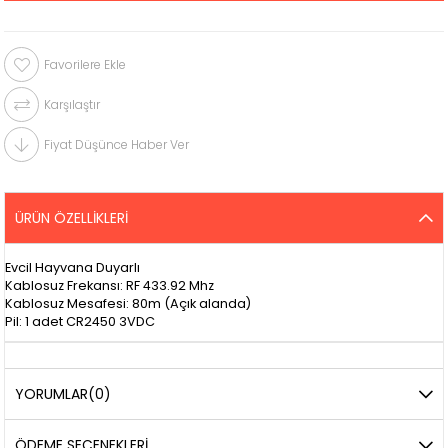
Favorilere Ekle
Karşılaştır
Fiyat Düşünce Haber Ver
ÜRÜN ÖZELLIKLERI
Evcil Hayvana Duyarlı
Kablosuz Frekansı: RF 433.92 Mhz
Kablosuz Mesafesi: 80m (Açık alanda)
Pil: 1 adet CR2450 3VDC
YORUMLAR
(0)
ÖDEME SEÇENEKLERI